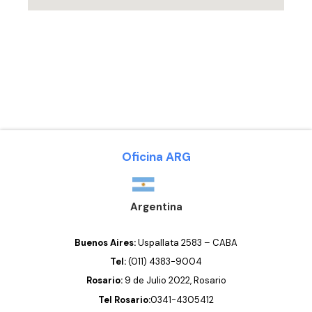
Nuestros medios de atención
elcielo@elcielo.digital
(011) 4383-9004
Oficina ARG
Argentina
Buenos Aires:
Uspallata 2583 – CABA
Tel:
(011) 4383-9004
Rosario:
9 de Julio 2022, Rosario
Tel Rosario:
0341-4305412