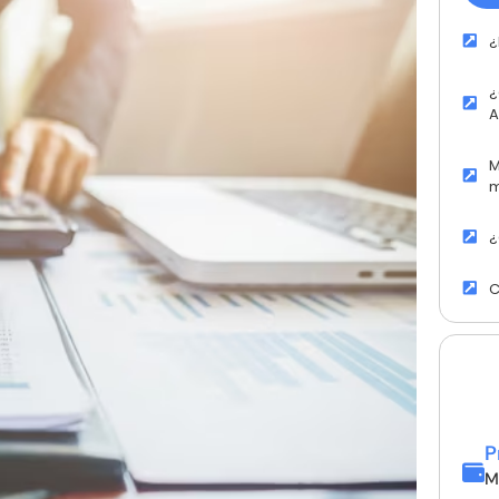
¿
¿
A
M
m
¿
C
P
M