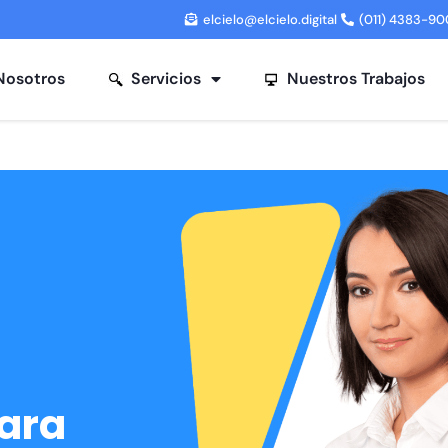
elcielo@elcielo.digital
(011) 4383-90
osotros
Servicios
Nuestros Trabajos
para