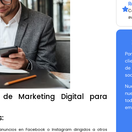
R
C
a
Po
cl
de
soc
Nu
nue
 de Marketing Digital para
to
em
:
nuncios en Facebook o Instagram dirigidos a otros