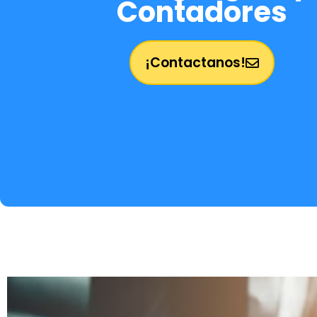
Contadores
¡Contactanos!