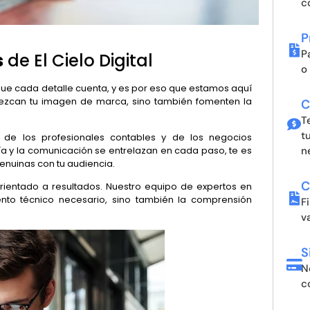
c
P
P
s
de El Cielo Digital
o
e cada detalle cuenta, y es por eso que estamos aquí
lezcan tu imagen de marca, sino también fomenten la
C
T
t
 de los profesionales contables y de los negocios
n
gía y la comunicación se entrelazan en cada paso, te es
enuinas con tu audiencia.
C
rientado a resultados. Nuestro equipo de expertos en
ento técnico necesario, sino también la comprensión
F
va
S
N
c