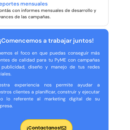
eportes mensuales
ontás con informes mensuales de desarrollo y
vances de las campañas.
¡Comencemos a trabajar juntos!
nemos el foco en que puedas conseguir más
ientes de calidad para tu PyME con campañas
 publicidad, diseño y manejo de tus redes
iales.
estra experiencia nos permite ayudar a
stros clientes a planificar, construir y ejecutar
do lo referente al marketing digital de su
presa.
¡Contactanos!