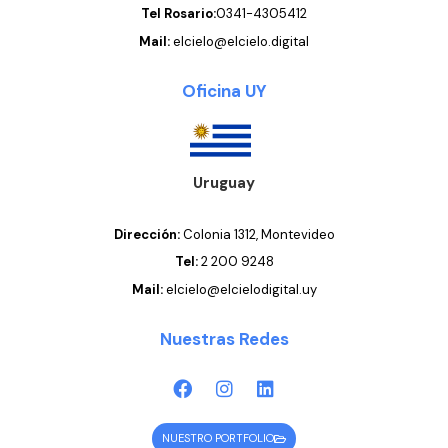
Tel Rosario:
0341-4305412
Mail:
elcielo@elcielo.digital
Oficina UY
Uruguay
Dirección:
Colonia 1312
, Montevideo
Tel:
2 200 9248
Mail:
elcielo@elcielodigital.uy
Nuestras Redes
NUESTRO PORTFOLIO